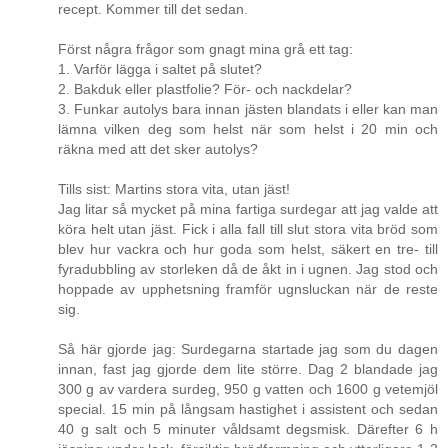
recept. Kommer till det sedan.
Först några frågor som gnagt mina grå ett tag:
1. Varför lägga i saltet på slutet?
2. Bakduk eller plastfolie? För- och nackdelar?
3. Funkar autolys bara innan jästen blandats i eller kan man
lämna vilken deg som helst när som helst i 20 min och
räkna med att det sker autolys?
Tills sist: Martins stora vita, utan jäst!
Jag litar så mycket på mina fartiga surdegar att jag valde att
köra helt utan jäst. Fick i alla fall till slut stora vita bröd som
blev hur vackra och hur goda som helst, säkert en tre- till
fyradubbling av storleken då de åkt in i ugnen. Jag stod och
hoppade av upphetsning framför ugnsluckan när de reste
sig.
Så här gjorde jag: Surdegarna startade jag som du dagen
innan, fast jag gjorde dem lite större. Dag 2 blandade jag
300 g av vardera surdeg, 950 g vatten och 1600 g vetemjöl
special. 15 min på långsam hastighet i assistent och sedan
40 g salt och 5 minuter våldsamt degsmisk. Därefter 6 h