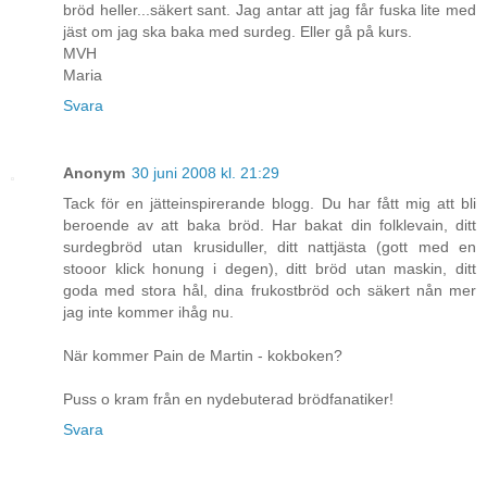
bröd heller...säkert sant. Jag antar att jag får fuska lite med
jäst om jag ska baka med surdeg. Eller gå på kurs.
MVH
Maria
Svara
Anonym
30 juni 2008 kl. 21:29
Tack för en jätteinspirerande blogg. Du har fått mig att bli
beroende av att baka bröd. Har bakat din folklevain, ditt
surdegbröd utan krusiduller, ditt nattjästa (gott med en
stooor klick honung i degen), ditt bröd utan maskin, ditt
goda med stora hål, dina frukostbröd och säkert nån mer
jag inte kommer ihåg nu.
När kommer Pain de Martin - kokboken?
Puss o kram från en nydebuterad brödfanatiker!
Svara