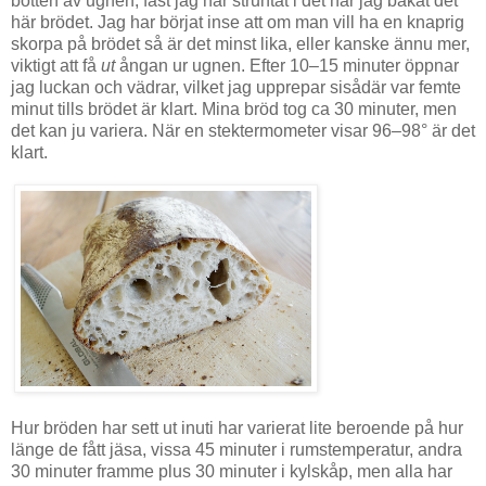
botten av ugnen, fast jag har struntat i det när jag bakat det
här brödet. Jag har börjat inse att om man vill ha en knaprig
skorpa på brödet så är det minst lika, eller kanske ännu mer,
viktigt att få
ut
ångan ur ugnen. Efter 10–15 minuter öppnar
jag luckan och vädrar, vilket jag upprepar sisådär var femte
minut tills brödet är klart. Mina bröd tog ca 30 minuter, men
det kan ju variera. När en stektermometer visar 96–98° är det
klart.
Hur bröden har sett ut inuti har varierat lite beroende på hur
länge de fått jäsa, vissa 45 minuter i rumstemperatur, andra
30 minuter framme plus 30 minuter i kylskåp, men alla har