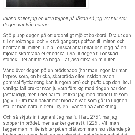
Ibland sätter jag en liten tejpbit på lådan så jag vet hur stor
degen var från början.
Stjälp upp degen på ett ordentligt mjölat bakbord. Dra ut den
till en rektangel och vik två gånger; uppifrån till mitten och
nedifrån till mitten. Dela i önskat antal bitar och lägg på en
mjölad skärbräda eller bricka. Dra ut degen till önskad
storlek. Det är inte så noga. Låt jäsa cirka 45 minuter.
Vänd över degen på en brödspade (har man ingen får man
improvisera, en bricka, skärbräda eller insidan av en
gammal flyttkartong kan fungera bra) och puffa upp den lite. I
vanliga fall brukar man ju vara försiktg med degen när den
jäst färdigt, men i det här fallet fixar jag med brödet lite som
jag vill. Om man bakar mer bröd än vad som går in i ugnen
ställer man bara in dem i kylen i väntan på avbakning.
Och så skjuts in i ugnen! Jag har full fart, 275°, när jag
stoppar in brödet, men sänker genast till 225°. Vill man
lägger man in lite isbitar på en plåt som man har stående på