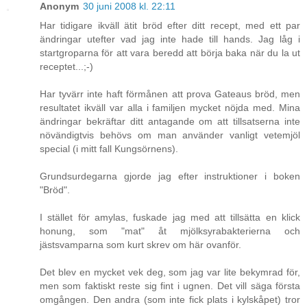
Anonym
30 juni 2008 kl. 22:11
Har tidigare ikväll ätit bröd efter ditt recept, med ett par
ändringar utefter vad jag inte hade till hands. Jag låg i
startgroparna för att vara beredd att börja baka när du la ut
receptet...;-)
Har tyvärr inte haft förmånen att prova Gateaus bröd, men
resultatet ikväll var alla i familjen mycket nöjda med. Mina
ändringar bekräftar ditt antagande om att tillsatserna inte
növändigtvis behövs om man använder vanligt vetemjöl
special (i mitt fall Kungsörnens).
Grundsurdegarna gjorde jag efter instruktioner i boken
"Bröd".
I stället för amylas, fuskade jag med att tillsätta en klick
honung, som "mat" åt mjölksyrabakterierna och
jästsvamparna som kurt skrev om här ovanför.
Det blev en mycket vek deg, som jag var lite bekymrad för,
men som faktiskt reste sig fint i ugnen. Det vill säga första
omgången. Den andra (som inte fick plats i kylskåpet) tror