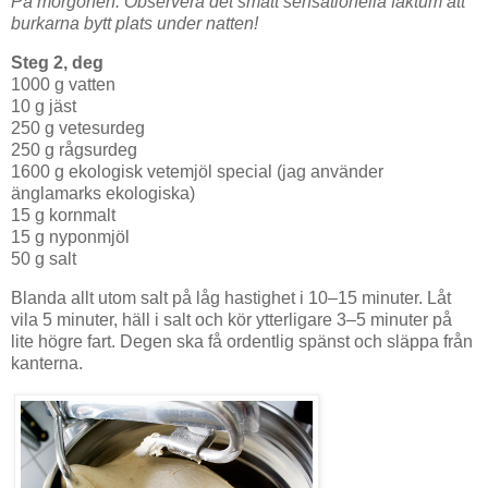
På morgonen. Observera det smått sensationella faktum att
burkarna bytt plats under natten!
Steg 2, deg
1000 g vatten
10 g jäst
250 g vetesurdeg
250 g rågsurdeg
1600 g ekologisk vetemjöl special (jag använder
änglamarks ekologiska)
15 g kornmalt
15 g nyponmjöl
50 g salt
Blanda allt utom salt på låg hastighet i 10–15 minuter. Låt
vila 5 minuter, häll i salt och kör ytterligare 3–5 minuter på
lite högre fart. Degen ska få ordentlig spänst och släppa från
kanterna.