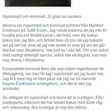
Nyponmjöl och kornmalt, 15 gram av vardera.
Idéerna om nyponmjöl och kornmalt kommer från Manfred
Enoksson på
Saltå Kvarn
. Jag måste erkänna att jag inte till
hundra procent förstått kemin i det hela, men lite hokus
pokus kan jag tåla, och brödet blev så bra när jag bakade
det på det här viset att jag inte tänker ta reda på om det går
lika bra utan tillsatserna. Inte just nu i alla fall. Om man bakar
med vanligt vetemjöl special, alltså inte ekologiskt, kan man
nog strunta i tillsatserna.
Enzymatiskt kornmalt finns där man köper ingredienser för
ölbryggning, var man får tag i nyponmjöl vet jag tyvärr inte.
Jag fick med mig en liten påse när jag var på nämnde
bagare
Enokssons surdegskurs
, och det är den jag
använder.
Än viktigare än nyponmjöl och kornmalt är surdegen. Eller
surdegarna, eftersom det här brödet bakas med både råg-
och vetesurdeg. Bra surdegar är nog den största