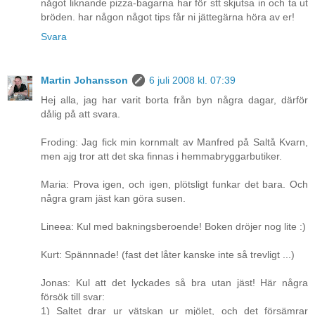
något liknande pizza-bagarna har för stt skjutsa in och ta ut
bröden. har någon något tips får ni jättegärna höra av er!
Svara
Martin Johansson
6 juli 2008 kl. 07:39
Hej alla, jag har varit borta från byn några dagar, därför
dålig på att svara.
Froding: Jag fick min kornmalt av Manfred på Saltå Kvarn,
men ajg tror att det ska finnas i hemmabryggarbutiker.
Maria: Prova igen, och igen, plötsligt funkar det bara. Och
några gram jäst kan göra susen.
Lineea: Kul med bakningsberoende! Boken dröjer nog lite :)
Kurt: Spännnade! (fast det låter kanske inte så trevligt ...)
Jonas: Kul att det lyckades så bra utan jäst! Här några
försök till svar:
1) Saltet drar ur vätskan ur mjölet, och det försämrar