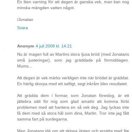
En liten varning för att degen är ganska vek, man kan nog
minska mängden vatten något.
/Jonatan
Svara
Anonym
4 juli 2008 kl. 14:21
Nu är magen full av Martins stora ljusa bröd (med Jonatans
små justeringar), som jag gräddade på förmiddagen.
Mums...
Att degen är vek märks verkligen inte när brödet är gräddat.
En härlig skorpa med ett saftigt, segt inkråm blev resultatet.
Att grädda dem i formar, som Jonatan föreslog, är ett
jättebra sätt för mig som glad amatör att komma förbi
problemen med att hantera en så vek deg. Jag lyckas inte
få dem med så stora hål som dina, Martin. Tror inte jag fått
samma fart på surdegarna.
Men Jonatans idé om att skippa jästen och ersätta med lite