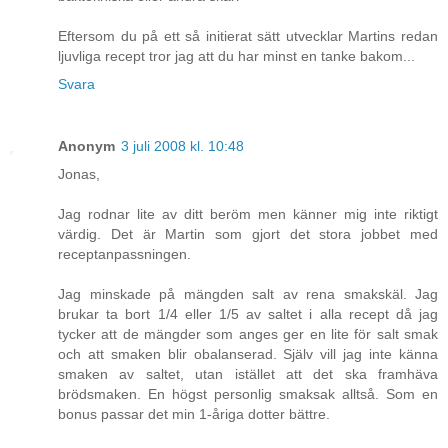
Eftersom du på ett så initierat sätt utvecklar Martins redan
ljuvliga recept tror jag att du har minst en tanke bakom...
Svara
Anonym
3 juli 2008 kl. 10:48
Jonas,
Jag rodnar lite av ditt beröm men känner mig inte riktigt
värdig. Det är Martin som gjort det stora jobbet med
receptanpassningen.
Jag minskade på mängden salt av rena smakskäl. Jag
brukar ta bort 1/4 eller 1/5 av saltet i alla recept då jag
tycker att de mängder som anges ger en lite för salt smak
och att smaken blir obalanserad. Själv vill jag inte känna
smaken av saltet, utan istället att det ska framhäva
brödsmaken. En högst personlig smaksak alltså. Som en
bonus passar det min 1-åriga dotter bättre.