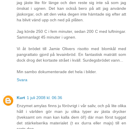
jag jäste lite för länge och den reste sig inte så som jag
önskat i ugnen. Det kan också bero på att jag använde
jäskorgar, och att den veka degen inte hämtade sig efter att
ha blivit vänd upp och ned på plåten.
Jag körde 250 C i fem minuter, sedan 200 C med luftningar.
Sammanlagt 45 minuter i ugnen.
Vi åt brödet till Jamie Olivers risotto med blomkål med
pangrattato gjord på levainbröd. En fantastisk maträtt som
dock drog det kortaste strået i kväll. Surdegsbrödet vann...
Min sambo dokumenterade det hela i bilder.
Svara
Kurt
1 juli 2008 kl. 06:36
Enzymet amylas finns ju förövrigt i vår saliv, och på lite olika
håll i världen gör man ju olika typer av jästa drycker
(tveksamt om man kan kalla dem öl!) där man först tuggat
det stärkelserika materialet (t ex durra eller majs) till en
sorts deg.