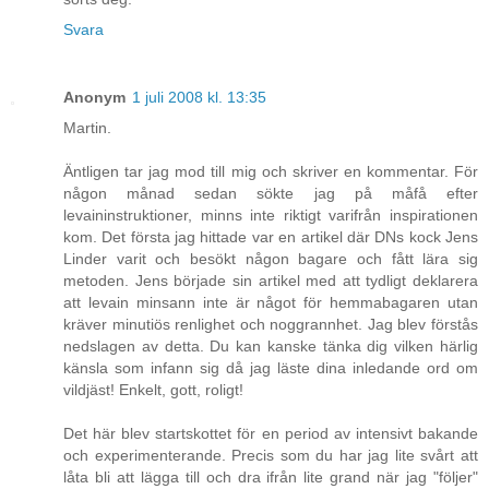
Svara
Anonym
1 juli 2008 kl. 13:35
Martin.
Äntligen tar jag mod till mig och skriver en kommentar. För
någon månad sedan sökte jag på måfå efter
levaininstruktioner, minns inte riktigt varifrån inspirationen
kom. Det första jag hittade var en artikel där DNs kock Jens
Linder varit och besökt någon bagare och fått lära sig
metoden. Jens började sin artikel med att tydligt deklarera
att levain minsann inte är något för hemmabagaren utan
kräver minutiös renlighet och noggrannhet. Jag blev förstås
nedslagen av detta. Du kan kanske tänka dig vilken härlig
känsla som infann sig då jag läste dina inledande ord om
vildjäst! Enkelt, gott, roligt!
Det här blev startskottet för en period av intensivt bakande
och experimenterande. Precis som du har jag lite svårt att
låta bli att lägga till och dra ifrån lite grand när jag "följer"