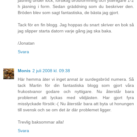
jäsning under lock, försiktig brödformning och ytterligare 1-2
h jäsning i form. Sedan gräddning som du beskriver den.
Bröden blev som sagt fantastiska, de bästa jag gjort.
Tack för en fin blogg. Jag hoppas du snart skriver en bok så
jag slipper starta datorn varje gång jag ska baka.
/Jonatan
Svara
Monis
2 juli 2008 kl. 09:38
Här hemma äter vi inget annat är surdegsbröd numera. Så
tack Martin för din fantastiska blogg som gjort våra
frukostvanor godare och nyttigare. Nu återstår bara
problemet att lyckas med vildjästen. Har gjort fyra
misslyckade försök:-( Nu återstår bara att byta ut honungen
till svensk och se om det är där problemet ligger.
Trevlig baksommar alla!
Svara