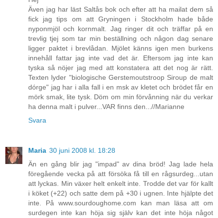
Även jag har läst Saltås bok och efter att ha mailat dem så
fick jag tips om att Gryningen i Stockholm hade både
nyponmjöl och kornmalt. Jag ringer dit och träffar på en
trevlig tjej som tar min beställning och någon dag senare
ligger paktet i brevlådan. Mjölet känns igen men burkens
innehåll fattar jag inte vad det är. Eftersom jag inte kan
tyska så nöjer jag med att konstatera att det nog är rätt.
Texten lyder "biologische Gerstemoutstroop Siroup de malt
dórge" jag har i alla fall i en msk av kletet och brödet får en
mörk smak, lite tysk. Döm om min förvånning när du verkar
ha denna malt i pulver...VAR finns den...//Marianne
Svara
Maria
30 juni 2008 kl. 18:28
Än en gång blir jag "impad" av dina bröd! Jag lade hela
föregående vecka på att försöka få till en rågsurdeg...utan
att lyckas. Min växer helt enkelt inte. Trodde det var för kallt
i köket (+22) och satte dem på +30 i ugnen. Inte hjälpte det
inte. På www.sourdoughome.com kan man läsa att om
surdegen inte kan höja sig själv kan det inte höja något