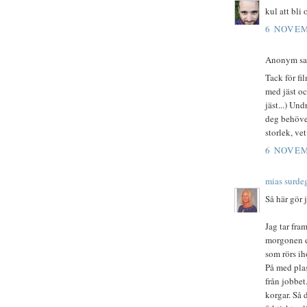
kul att bli
6 NOVEM
Anonym sa.
Tack för f
med jäst oc
jäst...) U
deg behöver
storlek, ve
6 NOVEM
mias surde
Så här gör 
Jag tar fra
morgonen ef
som rörs ih
På med plas
från jobbet
korgar. Så 