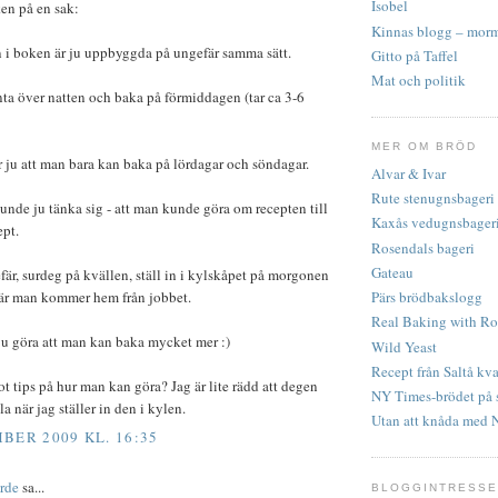
Isobel
ken på en sak:
Kinnas blogg – morm
n i boken är ju uppbyggda på ungefär samma sätt.
Gitto på Taffel
Mat och politik
ta över natten och baka på förmiddagen (tar ca 3-6
MER OM BRÖD
 ju att man bara kan baka på lördagar och söndagar.
Alvar & Ivar
Rute stenugnsbageri
nde ju tänka sig - att man kunde göra om recepten till
Kaxås vedugnsbager
ept.
Rosendals bageri
Gateau
fär, surdeg på kvällen, ställ in i kylskåpet på morgonen
Pärs brödbakslogg
är man kommer hem från jobbet.
Real Baking with Ro
ju göra att man kan baka mycket mer :)
Wild Yeast
Recept från Saltå kv
t tips på hur man kan göra? Jag är lite rädd att degen
NY Times-brödet på 
la när jag ställer in den i kylen.
Utan att knåda med 
BER 2009 KL. 16:35
årde
sa...
BLOGGINTRESS