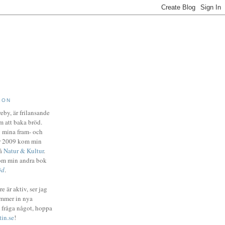
SON
eby, är frilansande
m att baka bröd.
 mina fram- och
er 2009 kom min
på
Natur & Kultur
.
om min andra bok
öd
.
e är aktiv, ser jag
ommer in nya
 fråga något, hoppa
in.se
!