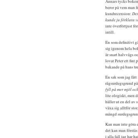
Annars tycks boken i
beror på vem man fr
kundrecension:
Den
kunde ju förklara 
inte överförtjust fö
intill.
En som definitivt g
sig igenom hela bo
är snart halvvägs 
lovat Peter ett fin
bakande på hans tr
En sak som jag fått 
rågsurdegsgrund på
fyll på mer mjöl oc
lite ologiskt, men d
häller ut en del a
växa sig alltför sto
mängd surdegsgrun
Kan man inte göra 
det kan man förstås 
i alla fall jag har h