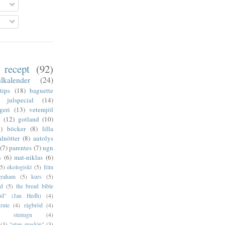
recept
(92)
ulkalender
(24)
tips
(18)
baguette
julspecial
(14)
geri
(13)
vetemjöl
v
(12)
gotland
(10)
)
böcker
(8)
lilla
alnötter
(8)
autolys
(7)
parentes
(7)
ugn
n
(6)
mat-niklas
(6)
(5)
ekologiskt
(5)
film
graham
(5)
kurs
(5)
öd
(5)
the bread bible
öd" (Jan Hedh)
(4)
rute
(4)
rågbröd
(4)
stenugn
(4)
(3)
"utan maskin"
(3)