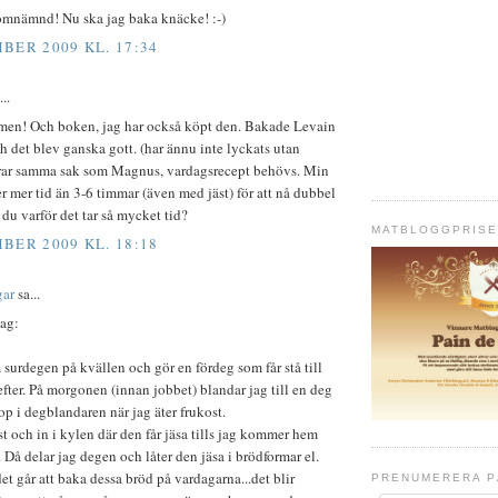
 omnämnd! Nu ska jag baka knäcke! :-)
BER 2009 KL. 17:34
..
ilmen! Och boken, jag har också köpt den. Bakade Levain
h det blev ganska gott. (har ännu inte lyckats utan
ndrar samma sak som Magnus, vardagsrecept behövs. Min
 mer tid än 3-6 timmar (även med jäst) för att nå dubbel
t du varför det tar så mycket tid?
MATBLOGGPRISE
BER 2009 KL. 18:18
gar
sa...
jag:
m surdegen på kvällen och gör en fördeg som får stå till
ter. På morgonen (innan jobbet) blandar jag till en deg
op i degblandaren när jag äter frukost.
t och in i kylen där den får jäsa tills jag kommer hem
. Då delar jag degen och låter den jäsa i brödformar el.
det går att baka dessa bröd på vardagarna...det blir
PRENUMERERA P