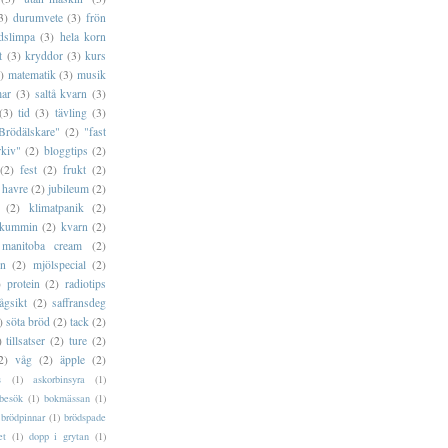
3)
durumvete
(3)
frön
dslimpa
(3)
hela korn
t
(3)
kryddor
(3)
kurs
)
matematik
(3)
musik
ar
(3)
saltå kvarn
(3)
(3)
tid
(3)
tävling
(3)
Brödälskare"
(2)
"fast
rkiv"
(2)
bloggtips
(2)
(2)
fest
(2)
frukt
(2)
havre
(2)
jubileum
(2)
(2)
klimatpanik
(2)
kummin
(2)
kvarn
(2)
manitoba cream
(2)
rn
(2)
mjölspecial
(2)
)
protein
(2)
radiotips
ågsikt
(2)
saffransdeg
)
söta bröd
(2)
tack
(2)
)
tillsatser
(2)
ture
(2)
2)
våg
(2)
äpple
(2)
s
(1)
askorbinsyra
(1)
besök
(1)
bokmässan
(1)
brödpinnar
(1)
brödspade
et
(1)
dopp i grytan
(1)