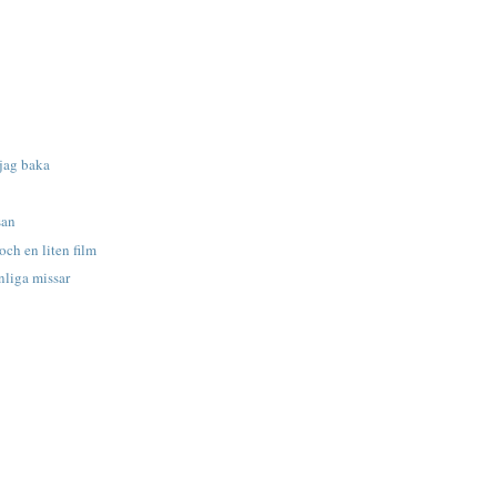
!
 jag baka
san
ch en liten film
nliga missar