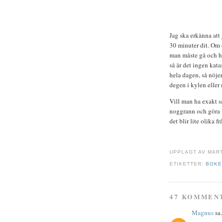
Jag ska erkänna att j
30 minuter dit. Om 
man måste gå och ha
så är det ingen kat
hela dagen, så nöje
degen i kylen eller
Vill man ha exakt s
noggrann och göra li
det blir lite olika f
UPPLAGT AV
MAR
ETIKETTER:
BOK
47 KOMMEN
Magnus
sa.