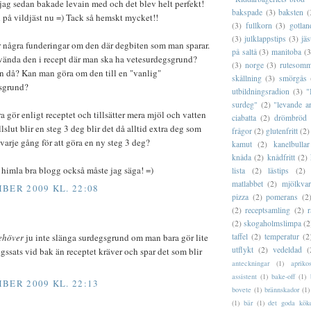
jag sedan bakade levain med och det blev helt perfekt!
bakspade
(3)
baksten
(
d på vildjäst nu =) Tack så hemskt mycket!!
(3)
fullkorn
(3)
gotlan
(3)
julklappstips
(3)
jäs
r några funderingar om den där degbiten som man sparar.
på saltå
(3)
manitoba
(3
vända den i recept där man ska ha vetesurdegsgrund?
(3)
norge
(3)
rutesomm
n då? Kan man göra om den till en "vanlig"
skållning
(3)
smörgås
sgrund?
utbildningsradion
(3)
"
surdeg"
(2)
"levande a
ara gör enligt receptet och tillsätter mera mjöl och vatten
ciabatta
(2)
drömbröd
illslut blir en steg 3 deg blir det då alltid extra deg som
frågor
(2)
glutenfritt
(2)
varje gång för att göra en ny steg 3 deg?
kamut
(2)
kanelbullar
knåda
(2)
knådfritt
(2)
 himla bra blogg också måste jag säga! =)
lista
(2)
lästips
(2)
matlabbet
(2)
mjölkva
BER 2009 KL. 22:08
pizza
(2)
pomerans
(2
(2)
receptsamling
(2)
r
(2)
skogaholmslimpa
(2
taffel
(2)
temperatur
(2
ehöver
ju inte slänga surdegsgrund om man bara gör lite
utflykt
(2)
vedeldad
(
egssats vid bak än receptet kräver och spar det som blir
anteckningar
(1)
apriko
assistent
(1)
bake-off
(1)
BER 2009 KL. 22:13
bovete
(1)
brännskador
(1)
(1)
bär
(1)
det goda kök