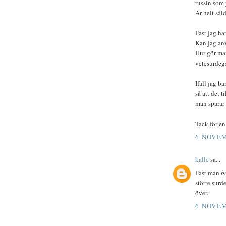
russin som 
Är helt sål
Fast jag ha
Kan jag an
Hur gör ma
vetesurdeg
Ifall jag b
så att det t
man sparar 
Tack för en
6 NOVEM
kalle
sa...
Fast man
b
större surd
över.
6 NOVEM