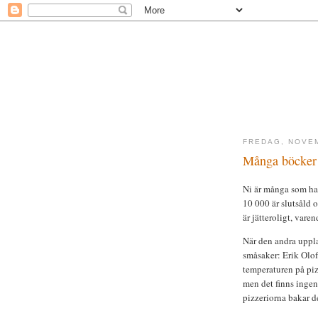
FREDAG, NOVEM
Många böcker 
Ni är många som ha
10 000 är slutsåld 
är jätteroligt, vare
När den andra uppla
småsaker: Erik Olof
temperaturen på piz
men det finns ingen 
pizzeriorna bakar d