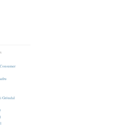
R
d Consumer
afru
 i Gröndal
?
l
l