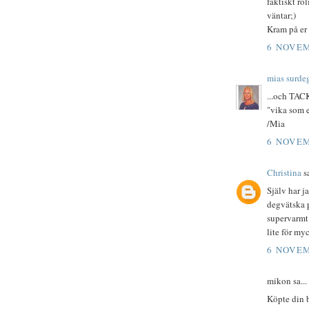
faktiskt ro
väntar;)
Kram på er
6 NOVEM
mias surde
...och TACK
"vika som 
/Mia
6 NOVEM
Christina
sa
Själv har j
degvätska p
supervarmt.
lite för my
6 NOVEM
mikon sa...
Köpte din b