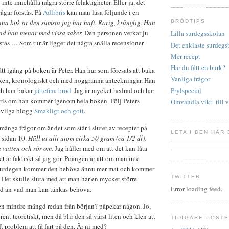
nte innehålla några större felaktigheter. Eller ja, det
ågar förstås. På
Adlibris
kan man läsa följande i en
na bok är den sämsta jag har haft. Rörig, krånglig. Han
BRÖDTIPS
vad han menar med vissa saker.
Den personen verkar ju
Lilla surdegsskolan
rstås … Som tur är ligger det några snälla recensioner
Det enklaste surdegs
Mer recept
Har du fått en burk?
ått igång på boken är Peter. Han har som föresats att baka
Vanliga frågor
ken, kronologiskt och med noggranna anteckningar. Han
Prylspecial
och han bakar
jättefina bröd
. Jag är mycket hedrad och har
t pris om han kommer igenom hela boken. Följ Peters
Omvandla vikt- till
evliga blogg
Smakligt och gott
.
många frågor om är det som står i slutet av receptet på
LETA I DEN HÄR
 sidan 10.
Häll ut allt utom cirka 50 gram (ca 1/2 dl),
h vatten och rör om.
Jag håller med om att det kan låta
et är faktiskt så jag gör. Poängen är att om man inte
v surdegen kommer den behöva ännu mer mat och kommer
TWITTER
r. Det skulle sluta med att man har en mycket större
Error loading feed.
d än vad man kan tänkas behöva.
en mindre mängd redan från början? påpekar någon. Jo,
rent teoretiskt, men då blir den så värst liten och klen att
TIDIGARE POST
aft problem att få fart på den. Är ni med?