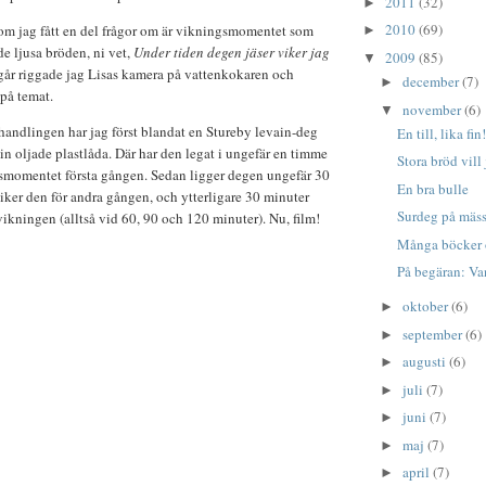
2011
(32)
►
2010
(69)
som jag fått en del frågor om är vikningsmomentet som
►
de ljusa bröden, ni vet,
Under tiden degen jäser viker jag
2009
(85)
▼
Igår riggade jag Lisas kamera på vattenkokaren och
december
(7)
►
 på temat.
november
(6)
▼
handlingen har jag först blandat en Stureby levain-deg
En till, lika fin
in oljade plastlåda. Där har den legat i ungefär en timme
Stora bröd vill
gsmomentet första gången. Sedan ligger degen ungefär 30
En bra bulle
iker den för andra gången, och ytterligare 30 minuter
Surdeg på mäs
vikningen (alltså vid 60, 90 och 120 minuter). Nu, film!
Många böcker o
På begäran: Va
oktober
(6)
►
september
(6)
►
augusti
(6)
►
juli
(7)
►
juni
(7)
►
maj
(7)
►
april
(7)
►