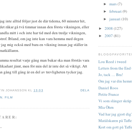
mars
(7)
►
februari
(9)
►
januari
(10)
►
ag inte alltid följer just de där tiderna, 60 minuter hit,
det råkar gå två timmar innan den första vikningen, eller
2008
(127)
►
ndla mitt i och inte har tid med den tredje vikningen,
2007
(81)
►
astrof. Ibland, om jag inte kan vara hemma med degen
r jag mig också med bara en vikning innan jag ställer in
 matkällaren.
BLOGGFAVORITE
amma resultat varje gång man bakar ska man förstås vara
Lou Reed i tweed
kadant jämt, men för min del är inte det så viktigt. Att
Letters from the En
rån gång till gång är en del av trevligheten tycker jag.
Jo, tack … Bra!
Om jag var din hemm
Daniel Roos
TIN JOHANSSON
KL
13:03
DELA
Petite France
EN
,
FILM
Vi som slänger skräp
Mia Öhrn
Vad har jag gjort dig
TARER:
Matälskaren på Taffe
..
Kort om gott på Taffe