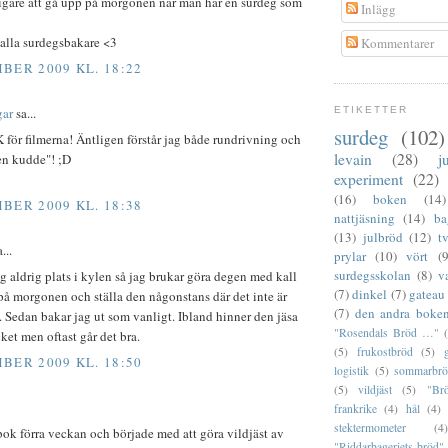
ligare att gå upp på morgonen när man har en surdeg som
Inlägg
 alla surdegsbakare <3
Kommentarer
BER 2009 KL. 18:22
gar
sa...
ETIKETTER
surdeg
(102)
 för filmerna! Äntligen förstår jag både rundrivning och
levain
(28)
j
en kudde"! ;D
experiment
(22)
(16)
boken
(14)
BER 2009 KL. 18:38
nattjäsning
(14)
ba
(13)
julbröd
(12)
t
...
prylar
(10)
vört
(9
surdegsskolan
(8)
v
ag aldrig plats i kylen så jag brukar göra degen med kall
(7)
dinkel
(7)
gateau
å morgonen och ställa den någonstans där det inte är
(7)
den andra boke
 Sedan bakar jag ut som vanligt. Ibland hinner den jäsa
"Rosendals Bröd …"
cket men oftast går det bra.
(5)
frukostbröd
(5)
BER 2009 KL. 18:50
logistik
(5)
sommarbr
(5)
vildjäst
(5)
"Br
frankrike
(4)
hål
(4)
stektermometer
(4)
ok förra veckan och började med att göra vildjäst av
"Riddarbageriets bröd"