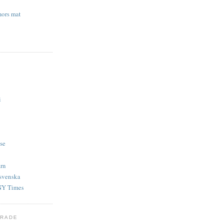
ors mat
i
se
arn
svenska
NY Times
ERADE