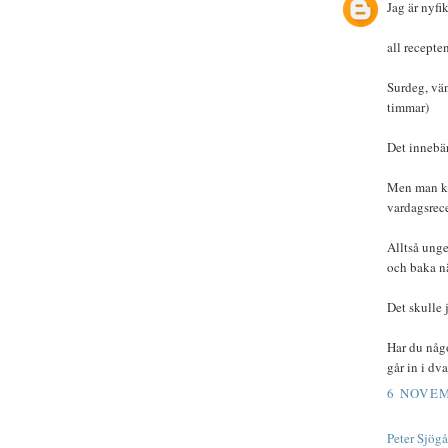
Jag är nyfi
all recepte
Surdeg, vän
timmar)
Det innebär
Men man ku
vardagsrec
Alltså unge
och baka n
Det skulle 
Har du någo
går in i dva
6 NOVEM
Peter Sjög