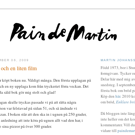
BER 06, 2009
MARTIN JOHANS
och en liten film
Född 1973, bor i Stur
formgivare. Tycker o
Delar här med mig av
r köpt boken nu. Väldigt många. Den första upplagan på
snedsteg. I septemb
och en ny upplaga kom från tryckeriet förra veckan. Det
första bok om bröd 
nda såld bok gör mig stolt och glad!
Köp den
här
. 2010 k
om bröd,
Enklare br
gan skulle tryckas passade vi på att rätta några
son var felstavad på sidan 51, och så ändrade vi
Då bloggen inte längr
zan. I boken står att den ska in i ugnen på 250 grader,
inte heller om det k
anledning att inte köra på ugnen allt vad den har, i
kommentarer. Vill du
e sina pizzor på över 300 grader.
vidare till
paindemart