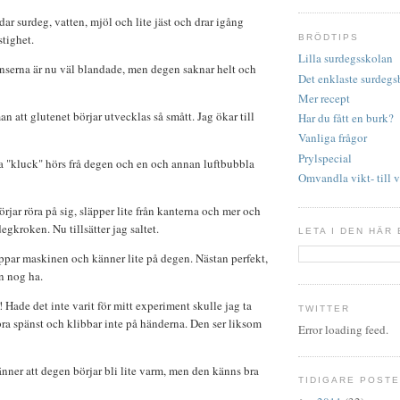
dar surdeg, vatten, mjöl och lite jäst och drar igång
tighet.
BRÖDTIPS
Lilla surdegsskolan
nserna är nu väl blandade, men degen saknar helt och
Det enklaste surdegs
Mer recept
n att glutenet börjar utvecklas så smått. Jag ökar till
Har du fått en burk?
Vanliga frågor
Prylspecial
sta "kluck" hörs frå degen och en och annan luftbubbla
Omvandla vikt- till
jar röra på sig, släpper lite från kanterna och mer och
gkroken. Nu tillsätter jag saltet.
LETA I DEN HÄR
ppar maskinen och känner lite på degen. Nästan perfekt,
n nog ha.
 Hade det inte varit för mitt experiment skulle jag ta
TWITTER
ra spänst och klibbar inte på händerna. Den ser liksom
Error loading feed.
ner att degen börjar bli lite varm, men den känns bra
TIDIGARE POST