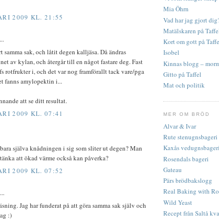
Mia Öhrn
RI 2009 KL. 21:55
Vad har jag gjort dig
Matälskaren på Taffe
..
Kort om gott på Taffe
rt samma sak, och låtit degen kalljäsa. Då ändras
Isobel
et av kylan, och återgår till en något fastare deg. Fast
Kinnas blogg – morm
fs rotfrukter i, och det var nog framförallt tack vare/pga
Gitto på Taffel
 fanns amylopektin i...
Mat och politik
nande att se ditt resultat.
RI 2009 KL. 07:41
MER OM BRÖD
Alvar & Ivar
Rute stenugnsbageri
Kaxås vedugnsbager
bara själva knådningen i sig som sliter ut degen? Man
stänka att ökad värme också kan påverka?
Rosendals bageri
Gateau
RI 2009 KL. 07:52
Pärs brödbakslogg
Real Baking with Ro
..
Wild Yeast
läsning. Jag har funderat på att göra samma sak själv och
Recept från Saltå kv
ag :)