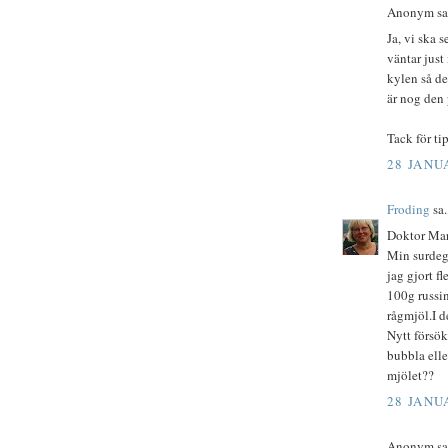
Anonym sa.
Ja, vi ska 
väntar just
kylen så de
är nog den
Tack för ti
28 JANUA
Froding
sa.
Doktor Mar
Min surdeg 
jag gjort fl
100g russin
rågmjöl.I d
Nytt försök
bubbla elle
mjölet??
28 JANUA
Anonym sa.