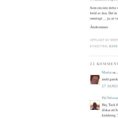
Som om inte detta v
bröd av den. Det är 
smutsigt … ja, ni ve
Återkommer.
UPPLAGT AV
MAR
ETIKETTER:
EXPE
22 KOMMEN
Martin
sa...
ändå ganska
27 JANUA
Pål Nilsson
Hej. Tack f
älskar att 
knådning. T