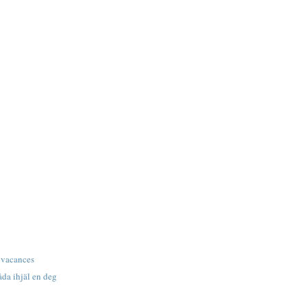
 vacances
åda ihjäl en deg
n