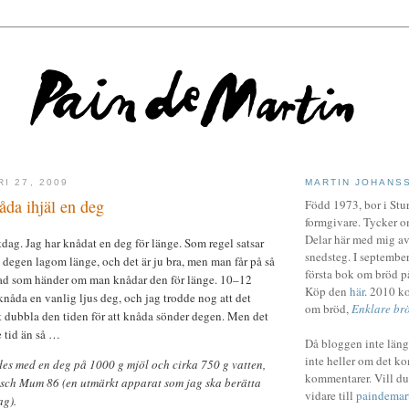
I 27, 2009
MARTIN JOHANS
åda ihjäl en deg
Född 1973, bor i Stur
formgivare. Tycker o
Delar här med mig av
dag. Jag har knådat en deg för länge. Som regel satsar
snedsteg. I septemb
 degen lagom länge, och det är ju bra, men man får på så
första bok om bröd 
 vad som händer om man knådar den för länge. 10–12
Köp den
här
. 2010 k
knåda en vanlig ljus deg, och jag trodde nog att det
om bröd,
Enklare br
t dubbla den tiden för att knåda sönder degen. Men det
e tid än så …
Då bloggen inte längr
inte heller om det k
des med en deg på 1000 g mjöl och cirka 750 g vatten,
kommentarer. Vill du
sch Mum 86 (en utmärkt apparat som jag ska berätta
vidare till
paindemart
ag).