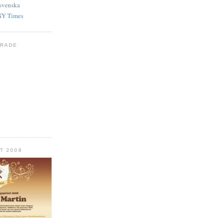
svenska
NY Times
ERADE
T 2008