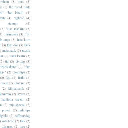
graham
(5)
kurs
(5)
öd
(5)
the bread bible
öd" (Jan Hedh)
(4)
rute
(4)
rågbröd
(4)
stenugn
(4)
(3)
"utan maskin"
(3)
3)
durumvete
(3)
frön
dslimpa
(3)
hela korn
t
(3)
kryddor
(3)
kurs
)
matematik
(3)
musik
ar
(3)
saltå kvarn
(3)
(3)
tid
(3)
tävling
(3)
Brödälskare"
(2)
"fast
rkiv"
(2)
bloggtips
(2)
(2)
fest
(2)
frukt
(2)
havre
(2)
jubileum
(2)
(2)
klimatpanik
(2)
kummin
(2)
kvarn
(2)
manitoba cream
(2)
rn
(2)
mjölspecial
(2)
)
protein
(2)
radiotips
ågsikt
(2)
saffransdeg
)
söta bröd
(2)
tack
(2)
)
tillsatser
(2)
ture
(2)