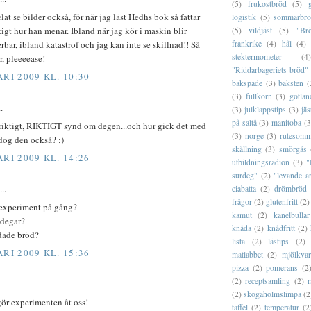
(5)
frukostbröd
(5)
lat se bilder också, för när jag läst Hedhs bok så fattar
logistik
(5)
sommarbr
ktigt hur han menar. Ibland när jag kör i maskin blir
(5)
vildjäst
(5)
"Br
frankrike
(4)
hål
(4)
bar, ibland katastrof och jag kan inte se skillnad!! Så
stektermometer
(4)
r, pleeeease!
"Riddarbageriets bröd"
RI 2009 KL. 10:30
bakspade
(3)
baksten
(
(3)
fullkorn
(3)
gotlan
.
(3)
julklappstips
(3)
jäs
på saltå
(3)
manitoba
(3
 riktigt, RIKTIGT synd om degen...och hur gick det med
(3)
norge
(3)
rutesomm
dog den också? ;)
skållning
(3)
smörgås
RI 2009 KL. 14:26
utbildningsradion
(3)
"
surdeg"
(2)
"levande a
..
ciabatta
(2)
drömbröd
frågor
(2)
glutenfritt
(2)
r experiment på gång?
kamut
(2)
kanelbullar
 degar?
knåda
(2)
knådfritt
(2)
dade bröd?
lista
(2)
lästips
(2)
RI 2009 KL. 15:36
matlabbet
(2)
mjölkva
pizza
(2)
pomerans
(2
(2)
receptsamling
(2)
r
(2)
skogaholmslimpa
(2
gör experimenten åt oss!
taffel
(2)
temperatur
(2