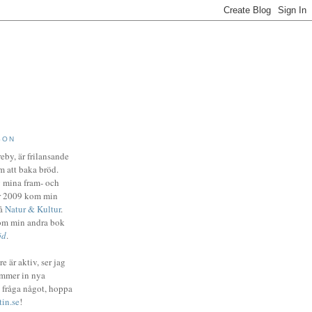
SON
eby, är frilansande
m att baka bröd.
 mina fram- och
er 2009 kom min
på
Natur & Kultur
.
om min andra bok
öd
.
e är aktiv, ser jag
ommer in nya
 fråga något, hoppa
in.se
!