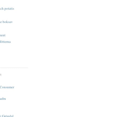
!
h potatis
de boksav
ment
fötterna
R
d Consumer
afru
 i Gröndal