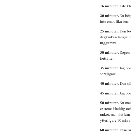
16 minuter.
Lite kli
20 minuter.
Nu börj
inte emot lika bra.
25 minuter.
Den bör
degkroken längre. Fa
tuggummi.
30 minuter.
Degen b
fortsätter.
35 minuter.
Jag bör
sorgligare.
40 minuter
. Den sl
45 minuter.
Jag bör
50 minuter.
Nu måst
extremt kladdig och 
unket, men det kan 
ytterligare 10 minut
60 minuter.
Experim