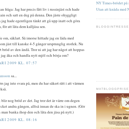
NY Times-brödet på 
Utan att knåda med 
an fråga: Jag har precis fått liv i russinjäst och hade
vain och satt en deg på denna. Den jäste ohyggligt
 jag hade egentligen tänkt att gå upp inatt och göra
, för att låta dem kalljäsa sen.
BLOGGINTRESS
 om, såklart. Så imorse hittade jag en låda med
om jäst till kanske 4-5 gånger ursprunglig storlek. Nu
rt bröd av den ändå. Tror ni att jag har något att hoppas
a jag åka och handla nytt mjöl och börja om?
RI 2009 KL. 07:57
ansson
sa...
örs jag inte svara på, men du har säkert rätt i att värmen
ckså.
MATBLOGGPRISE
 blir nog bröd av det. Jag tror det är värre om degen
ycket andra gången, alltså innan de ska in i ugnen. (Gör
 man banka ihop den och låta den jäsa på nytt.)
RI 2009 KL. 08:16