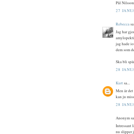
Pål Nilsson
27 JANUA
Rebecca
sa.
Jag har gjo
amylopektin
jag hade io
dem som det
Ska bli spän
28 JANUA
Kurt
sa...
Men är det 
kan ju mis
28 JANUA
Anonym sa.
Intressant 
nu slipper j