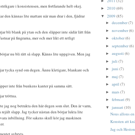
2011
(32)
►
strikgare i konsistensen, men fortfarande helt okej.
2010
(69)
►
ar den kännas lite mattare när man drar i den, fjädrar
2009
(85)
▼
december
(7)
►
november
(6)
►
jar bli blank på ytan och den släpper inte sådär lätt från
stnar på fingrarna, mer och mer likt ett retligt
oktober
(6)
►
september
(6)
►
augusti
(6)
örjar nu bli rätt så slapp. Känns lite uppgiven. Men jag
►
juli
(7)
►
juni
(7)
►
jar tycka synd om degen. Ännu kletigare, blankare och
maj
(7)
►
april
(7)
►
äpper inte från bunkens kanter på samma sätt.
mars
(7)
►
jar tröttna.
februari
(9)
►
e jag nog betrakta den här degen som slut. Den är varm,
januari
(10)
▼
rejält slapp. Jag tycker nästan den börjar lukta lite
Nous allons en
vara inbillning. För sakens skull kör jag maskinen
Konsten att kn
er.
Jag och Hesto
entet avbryts.