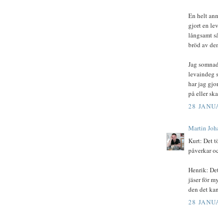
En helt ann
gjort en le
långsamt så
bröd av den
Jag somnade
levaindeg s
har jag gjo
på eller sk
28 JANUA
Martin Joh
Kurt: Det t
påverkar o
Henrik: Det
jäser för m
den det kan
28 JANUA