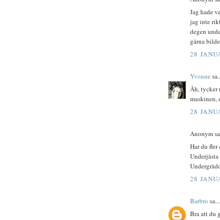
Jag hade ve
jag inte ri
degen under
gärna bilde
28 JANUA
Yvonne
sa..
Åh, tycker
maskinen, 
28 JANUA
Anonym sa.
Har du fle
Underjästa
Undergräd
28 JANUA
Barbro
sa...
Bra att du 