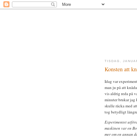
TISDAG, JANUAR
Konsten att kn
Idag var experiment
man ju på att knåda
vis aldrig reda på
minuter brukar jag 
skulle räcka med at
tog betydligt längr
Experimentet utför
maskinen var en Bo
mer om en annan d