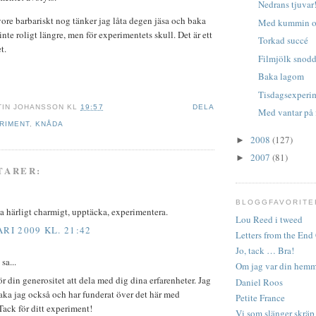
Nedrans tjuvar
ore barbariskt nog tänker jag låta degen jäsa och baka
Med kummin oc
inte roligt längre, men för experimentets skull. Det är ett
Torkad succé
t.
Filmjölk snod
Baka lagom
Tisdagsexperi
TIN JOHANSSON
KL
19:57
DELA
Med vantar på 
RIMENT
,
KNÅDA
2008
(127)
►
2007
(81)
►
TARER:
BLOGGFAVORITE
 härligt charmigt, upptäcka, experimentera.
Lou Reed i tweed
RI 2009 KL. 21:42
Letters from the En
Jo, tack … Bra!
sa...
Om jag var din hemm
ör din generositet att dela med dig dina erfarenheter. Jag
Daniel Roos
baka jag också och har funderat över det här med
Petite France
ack för ditt experiment!
Vi som slänger skräp