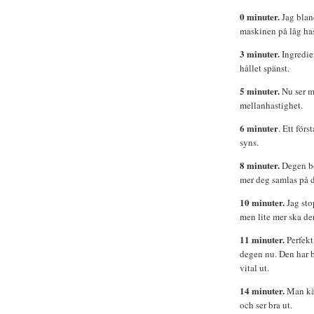
0 minuter.
Jag blan
maskinen på låg has
3 minuter.
Ingredie
hållet spänst.
5 minuter.
Nu ser ma
mellanhastighet.
6 minuter
. Ett för
syns.
8 minuter.
Degen bör
mer deg samlas på de
10 minuter.
Jag sto
men lite mer ska de
11 minuter.
Perfekt!
degen nu. Den har b
vital ut.
14 minuter.
Man kän
och ser bra ut.