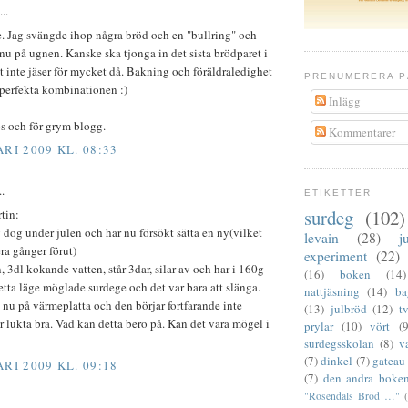
..
se. Jag svängde ihop några bröd och en "bullring" och
 nu på ugnen. Kanske ska tjonga in det sista brödparet i
t inte jäser för mycket då. Bakning och föräldraledighet
PRENUMERERA P
 perfekta kombinationen :)
Inlägg
ps och för grym blogg.
Kommentarer
RI 2009 KL. 08:33
..
ETIKETTER
surdeg
(102)
tin:
dog under julen och har nu försökt sätta en ny(vilket
levain
(28)
j
era gånger förut)
experiment
(22)
, 3dl kokande vatten, står 3dar, silar av och har i 160g
(16)
boken
(14)
etta läge möglade surdege och det var bara att slänga.
nattjäsning
(14)
ba
 nu på värmeplatta och den börjar fortfarande inte
(13)
julbröd
(12)
t
r lukta bra. Vad kan detta bero på. Kan det vara mögel i
prylar
(10)
vört
(9
surdegsskolan
(8)
v
(7)
dinkel
(7)
gateau
RI 2009 KL. 09:18
(7)
den andra boke
"Rosendals Bröd …"
..