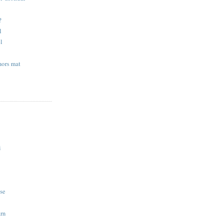
?
l
l
ors mat
i
se
arn