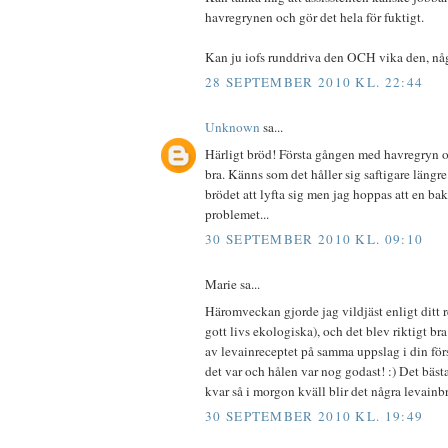
havregrynen och gör det hela för fuktigt.
Kan ju iofs runddriva den OCH vika den, någ
28 SEPTEMBER 2010 KL. 22:44
Unknown
sa...
Härligt bröd! Första gången med havregryn oc
bra. Känns som det håller sig saftigare längre.
brödet att lyfta sig men jag hoppas att en ba
problemet...
30 SEPTEMBER 2010 KL. 09:10
Marie sa...
Häromveckan gjorde jag vildjäst enligt ditt r
gott livs ekologiska), och det blev riktigt bra!
av levainreceptet på samma uppslag i din för
det var och hålen var nog godast! :) Det bästa
kvar så i morgon kväll blir det några levainbr
30 SEPTEMBER 2010 KL. 19:49