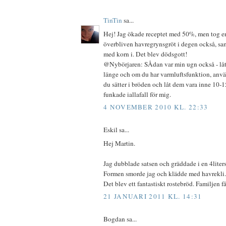
TinTin
sa...
Hej! Jag ökade receptet med 50%, men tog en
överbliven havregrynsgröt i degen också, sa
med korn i. Det blev dödsgott!
@Nybörjaren: SÅdan var min ugn också - låt 
länge och om du har varmluftsfunktion, anvä
du sätter i bröden och låt dem vara inne 10-1
funkade iallafall för mig.
4 NOVEMBER 2010 KL. 22:33
Eskil sa...
Hej Martin.
Jag dubblade satsen och gräddade i en 4liter
Formen smorde jag och klädde med havrekli.
Det blev ett fantastiskt rostebröd. Familjen få
21 JANUARI 2011 KL. 14:31
Bogdan sa...