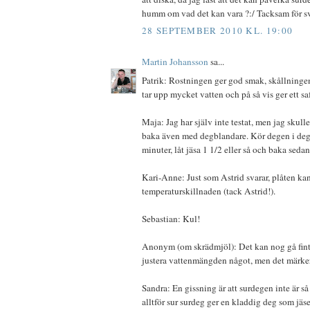
humm om vad det kan vara ?:/ Tacksam för sv
28 SEPTEMBER 2010 KL. 19:00
Martin Johansson
sa...
Patrik: Rostningen ger god smak, skållninge
tar upp mycket vatten och på så vis ger ett sa
Maja: Jag har själv inte testat, men jag skulle t
baka även med degblandare. Kör degen i de
minuter, låt jäsa 1 1/2 eller så och baka sedan
Kari-Anne: Just som Astrid svarar, plåten kan
temperaturskillnaden (tack Astrid!).
Sebastian: Kul!
Anonym (om skrädmjöl): Det kan nog gå fin
justera vattenmängden något, men det märker
Sandra: En gissning är att surdegen inte är s
alltför sur surdeg ger en kladdig deg som jäse