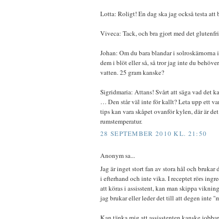
Lotta: Roligt! En dag ska jag också testa att
Viveca: Tack, och bra gjort med det glutenfri
Johan: Om du bara blandar i solroskärnorna i
dem i blöt eller så, så tror jag inte du behöv
vatten. 25 gram kanske?
Sigridmaria: Attans! Svårt att säga vad det kan
… Den står väl inte för kallt? Leta upp ett var
tips kan vara skåpet ovanför kylen, där är det
rumstemperatur.
28 SEPTEMBER 2010 KL. 21:50
Anonym sa...
Jag är inget stort fan av stora hål och brukar
i efterhand och inte vika. I receptet rörs ing
att köras i assisstent, kan man skippa vikni
jag brukar eller leder det till att degen inte 
Kan tänka mig att assisstenten kanske jobbar 