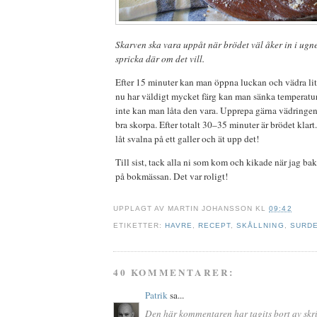
Skarven ska vara uppåt när brödet väl åker in i ugn
spricka där om det vill.
Efter 15 minuter kan man öppna luckan och vädra li
nu har väldigt mycket färg kan man sänka temperatur
inte kan man låta den vara. Upprepa gärna vädringen
bra skorpa. Efter totalt 30–35 minuter är brödet klart
låt svalna på ett galler och ät upp det!
Till sist, tack alla ni som kom och kikade när jag bak
på bokmässan. Det var roligt!
UPPLAGT AV
MARTIN JOHANSSON
KL
09:42
ETIKETTER:
HAVRE
,
RECEPT
,
SKÅLLNING
,
SURD
40 KOMMENTARER:
Patrik
sa...
Den här kommentaren har tagits bort av skr