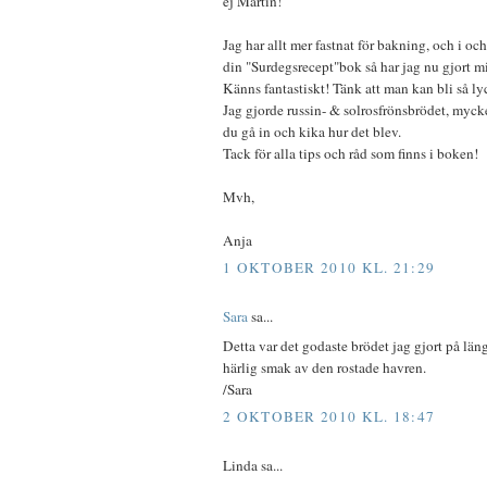
ej Martin!
Jag har allt mer fastnat för bakning, och i oc
din "Surdegsrecept"bok så har jag nu gjort m
Känns fantastiskt! Tänk att man kan bli så ly
Jag gjorde russin- & solrosfrönsbrödet, myck
du gå in och kika hur det blev.
Tack för alla tips och råd som finns i boken!
Mvh,
Anja
1 OKTOBER 2010 KL. 21:29
Sara
sa...
Detta var det godaste brödet jag gjort på län
härlig smak av den rostade havren.
/Sara
2 OKTOBER 2010 KL. 18:47
Linda sa...