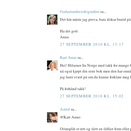
Godastunder-tokigaidéer
sa...
Det här måste jag prova, bara älskar braöd p
Ha det gott
Anna
27 SEPTEMBER 2010 KL. 13:17
Kari Anne
sa...
Hei! Hilsener fra Norge med takk for mange fi
nå også kjøpt din siste bok men den har en
jeg lurer svært på om du kunne forklare meg
På forhånd takk!
27 SEPTEMBER 2010 KL. 15:02
Astrid
sa...
@Kari Anne:
Oömsplåt er rett og slett en ildfast form eller