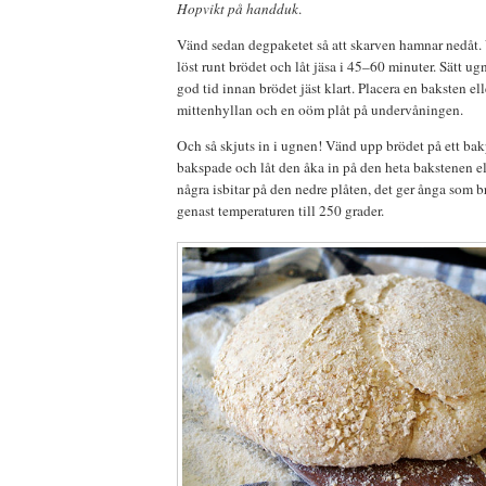
Hopvikt på handduk
.
Vänd sedan degpaketet så att skarven hamnar nedåt
löst runt brödet och låt jäsa i 45–60 minuter. Sätt ug
god tid innan brödet jäst klart. Placera en baksten ell
mittenhyllan och en oöm plåt på undervåningen.
Och så skjuts in i ugnen! Vänd upp brödet på ett bak
bakspade och låt den åka in på den heta bakstenen el
några isbitar på den nedre plåten, det ger ånga som b
genast temperaturen till 250 grader.