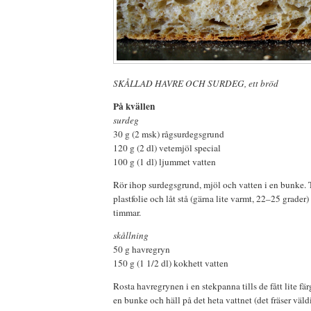
SKÅLLAD HAVRE OCH SURDEG, ett bröd
På kvällen
surdeg
30 g (2 msk) rågsurdegsgrund
120 g (2 dl) vetemjöl special
100 g (1 dl) ljummet vatten
Rör ihop surdegsgrund, mjöl och vatten i en bunke. 
plastfolie och låt stå (gärna lite varmt, 22–25 grader
timmar.
skållning
50 g havregryn
150 g (1 1/2 dl) kokhett vatten
Rosta havregrynen i en stekpanna tills de fått lite fä
en bunke och häll på det heta vattnet (det fräser väld