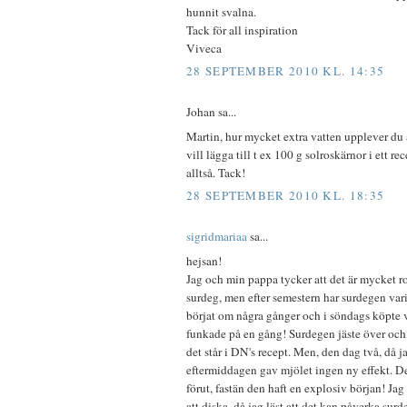
hunnit svalna.
Tack för all inspiration
Viveca
28 SEPTEMBER 2010 KL. 14:35
Johan sa...
Martin, hur mycket extra vatten upplever du
vill lägga till t ex 100 g solroskärnor i ett re
alltså. Tack!
28 SEPTEMBER 2010 KL. 18:35
sigridmariaa
sa...
hejsan!
Jag och min pappa tycker att det är mycket r
surdeg, men efter semestern har surdegen vari
börjat om några gånger och i söndags köpte v
funkade på en gång! Surdegen jäste över oc
det står i DN's recept. Men, den dag två, då 
eftermiddagen gav mjölet ingen ny effekt. Den
förut, fastän den haft en explosiv början! Jag
att diska, då jag läst att det kan påverka sur