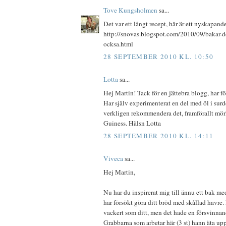
Tove Kungsholmen
sa...
Det var ett långt recept, här är ett nyskapande 
http://snovas.blogspot.com/2010/09/bakar-
ocksa.html
28 SEPTEMBER 2010 KL. 10:50
Lotta
sa...
Hej Martin! Tack för en jättebra blogg, har föl
Har själv experimenterat en del med öl i su
verkligen rekommendera det, framförallt mör
Guiness. Hälsn Lotta
28 SEPTEMBER 2010 KL. 14:11
Viveca
sa...
Hej Martin,
Nu har du inspirerat mig till ännu ett bak me
har försökt göra ditt bröd med skållad havre.
vackert som ditt, men det hade en försvinna
Grabbarna som arbetar här (3 st) hann äta upp