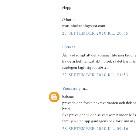
Hepp!
/Martin
martinbakar.blogspot.com
27 SEPTEMBER 2010 KL. 20:55
Lotta
sa...
Åh, vad roligt att det kommer lite mer bröd r
havre är helt fantastiskt i bröd, så det här mås
surdegen tagit sig för hösten
27 SEPTEMBER 2010 KL. 21:53
Yours truly
sa...
hahaaa
prövade den första havrevarianten och fick s
bröd.
Ska pröva denna och se vad som händer. Måste 
familjen äter upp gårdagens bak först innan jag
28 SEPTEMBER 2010 KL. 09:16