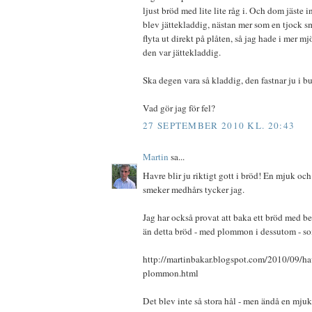
ljust bröd med lite lite råg i. Och dom jäste 
blev jättekladdig, nästan mer som en tjock s
flyta ut direkt på plåten, så jag hade i mer mj
den var jättekladdig.
Ska degen vara så kladdig, den fastnar ju i bu
Vad gör jag för fel?
27 SEPTEMBER 2010 KL. 20:43
Martin
sa...
Havre blir ju riktigt gott i bröd! En mjuk o
smeker medhårs tycker jag.
Jag har också provat att baka ett bröd med b
än detta bröd - med plommon i dessutom - so
http://martinbakar.blogspot.com/2010/09/h
plommon.html
Det blev inte så stora hål - men ändå en mjuk